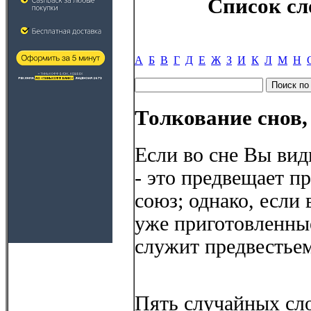
Список сл
А
Б
В
Г
Д
Е
Ж
З
И
К
Л
М
Н
Толкование снов
Если во сне Вы вид
- это предвещает п
союз; однако, если
уже приготовленны
служит предвестьем
Пять случайных сло