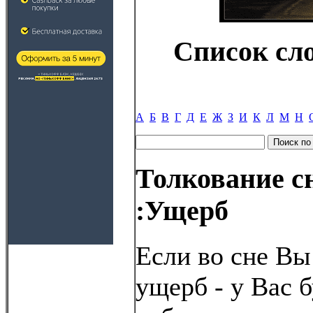
Список сл
А
Б
В
Г
Д
Е
Ж
З
И
К
Л
М
Н
Толкование с
:Ущерб
Если во сне Вы
ущерб - у Вас 