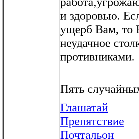
работа,угрожа
и здоровью. Ес
ущерб Вам, то
неудачное стол
противниками.
Пять случайных
Глашатай
Препятствие
Почтальон