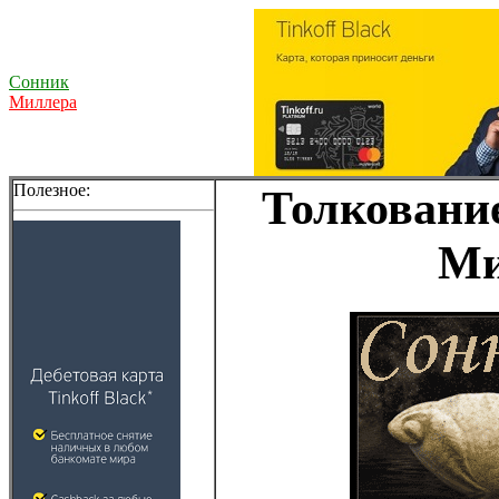
Сонник
Миллера
Полезное:
Толкование
Ми