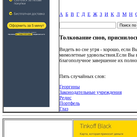
А
Б
В
Г
Д
Е
Ж
З
И
К
Л
М
Н
Толкование снов, приснилос
Видеть во сне угря - хорошо, если 
мимолетные удовольствия.Если Вы в
благополучное завершение их полно
Пять случайных слов:
Георгины
Законодательные учреждения
Редис
Портфель
Глаз