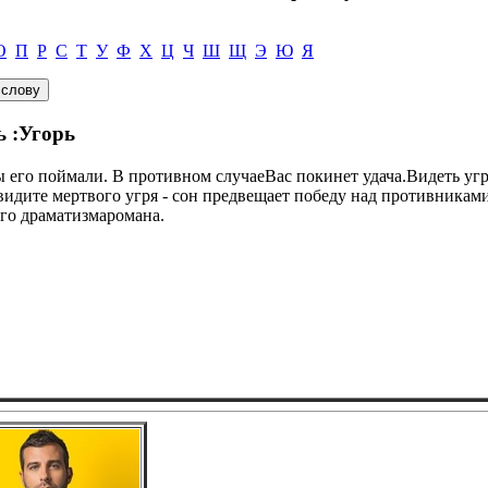
О
П
Р
С
Т
У
Ф
Х
Ц
Ч
Ш
Щ
Э
Ю
Я
ь :Угорь
Вы его поймали. В противном случаеВас покинет удача.Видеть угр
идите мертвого угря - сон предвещает победу над противника
го драматизмаромана.