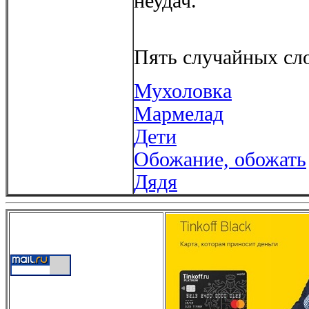
неудач.
Пять случайных сло
Мухоловка
Мармелад
Дети
Обожание, обожать
Дядя