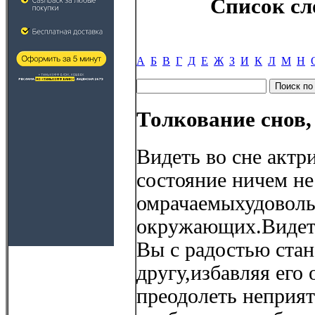
Список сл
А
Б
В
Г
Д
Е
Ж
З
И
К
Л
М
Н
Толкование снов,
Видеть во сне актр
состояние ничем не
омрачаемыхудоволь
окружающих.Видеть 
Вы с радостью стан
другу,избавляя его 
преодолеть неприя