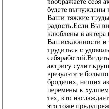
воображаете себя а
будете вынуждены и
Ваши тяжкие труды
радость.Если Вы ви
влюблены в актера 
Вашисклонности и 
трудиться с удовол
себяработой.Видеть
актрису сулит кру
врезультате большо
бродячих, нищих ак
перемены к худшем
тех, кто наслаждае
это тоже предупреж